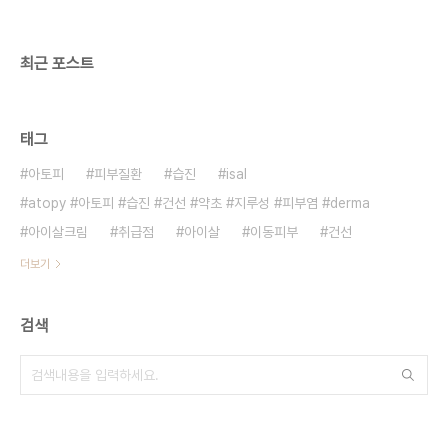
30일 후 100% 반품및 환불을 보장 합니다. 이메일
; comyang01@gmail.com 전화 ; 한국 01..
최근 포스트
태그
아토피
피부질환
습진
isal
atopy #아토피 #습진 #건선 #약초 #지루성 #피부염 #derma
아이살크림
취급점
아이살
이동피부
건선
더보기
검색