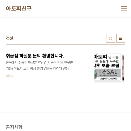
본문 바로가기
아토피친구
건선
취급점 하실분 문의 환영합니다.
한국에서 취급점 하실분 약간명(시군구 단위 한곳만
가능) 아토피 크림 취급 환영 업종은 아래와 같읍니
다. 약국,스킨케어,피부 미용실,한의원,병의원등 피부
더보기
미용 관련업종에 종사하시는 분 ***아이살 약초 보
습크림의 특징 이 제품은 특수한 약초에서 추출한 추
출물을 캐나다의 우수한 보습크림 베이스와 연구하
여 만들어진 미국제품으로 수년간 미국에서 인기리
에 보급되고 있는 제품입니다. 특히 유아의 아토피 피
부,성인 아토피,습진,무좀,두피 질환등등에 효과가 우
수하며 스킨케어샆에서 레이져등 피부미용 시술후
상처에도 우수한 회복효과로 많이 사용되고 있읍니
공지사항
다. ***취급점 최소 주문은 1 Dozen(12개)이며